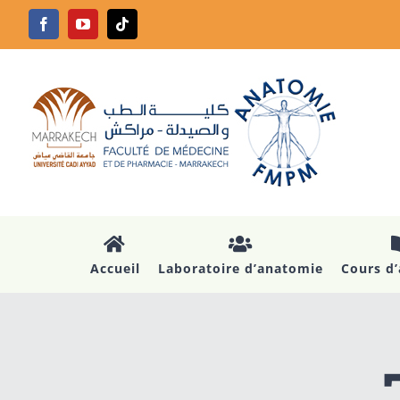
Passer
Facebook
YouTube
Tiktok
au
contenu
Accueil
Laboratoire d’anatomie
Cours d