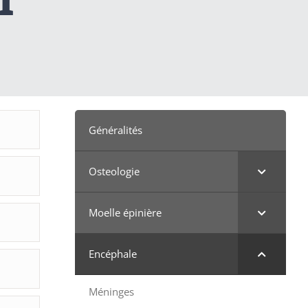
Généralités
Osteologie
Moelle épinière
Encéphale
Méninges