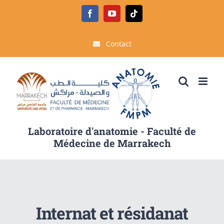
Passer
Facebook
YouTube
Tiktok
au
contenu
Contact
Laboratoire d'anatomie - Faculté de
Médecine de Marrakech
Internat et résidanat