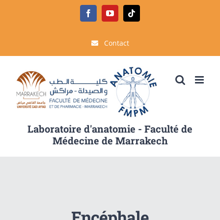
Passer
Facebook
YouTube
Tiktok
au
contenu
Contact
Laboratoire d'anatomie - Faculté de
Médecine de Marrakech
Encéphale