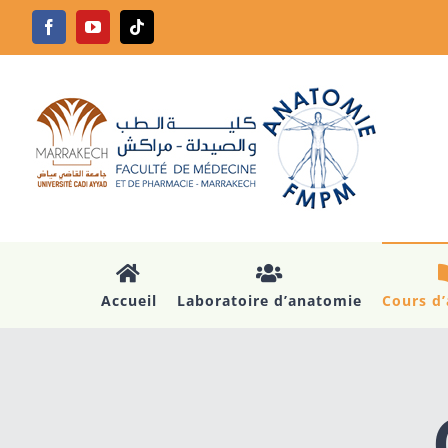
Passer
Facebook
YouTube
Tiktok
au
contenu
Accueil
Laboratoire d’anatomie
Cours d