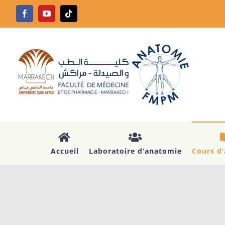
Passer
Facebook
YouTube
Tiktok
au
contenu
Accueil
Laboratoire d’anatomie
Cours d