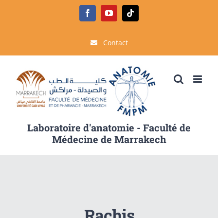
Passer
Facebook
YouTube
Tiktok
au
contenu
Contact
Laboratoire d'anatomie - Faculté de
Médecine de Marrakech
Rachis