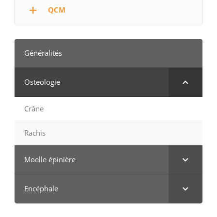
QCM
Généralités
Osteologie
Crâne
Rachis
Moelle épinière
Encéphale