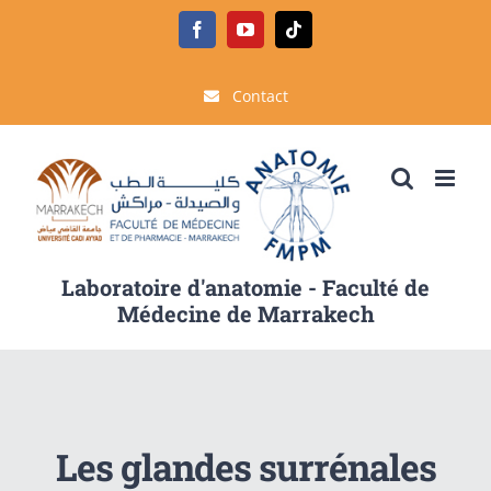
Passer
Facebook
YouTube
Tiktok
au
contenu
Contact
Laboratoire d'anatomie - Faculté de
Médecine de Marrakech
Les glandes surrénales