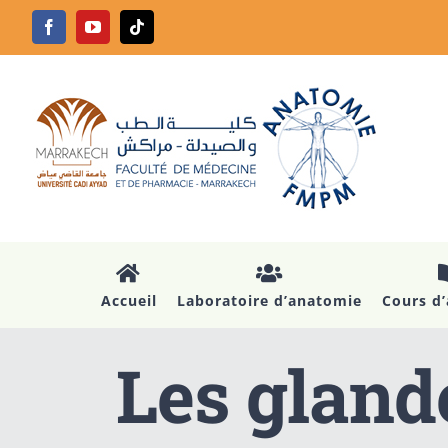
Passer
Facebook
YouTube
Tiktok
au
contenu
Accueil
Laboratoire d’anatomie
Cours d
Les gland