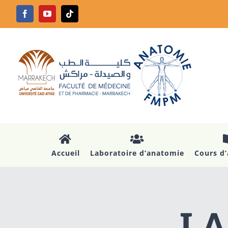
Passer
Facebook
YouTube
Tiktok
au
contenu
Accueil
Laboratoire d’anatomie
Cours d
LA