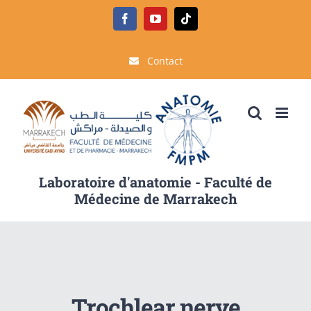
Passer
Facebook
YouTube
Tiktok
au
contenu
Contact
Laboratoire d'anatomie - Faculté de
Médecine de Marrakech
Trochlear nerve