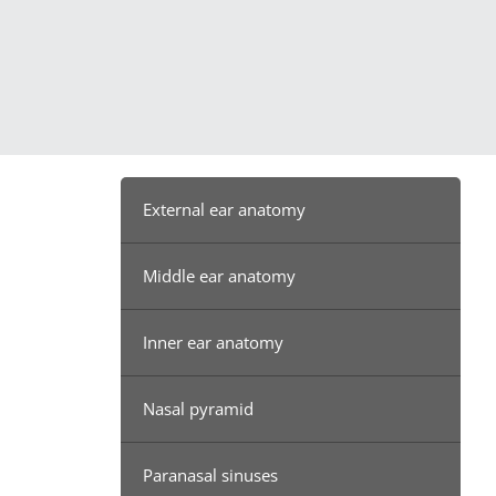
External ear anatomy
Middle ear anatomy
Inner ear anatomy
Nasal pyramid
Paranasal sinuses