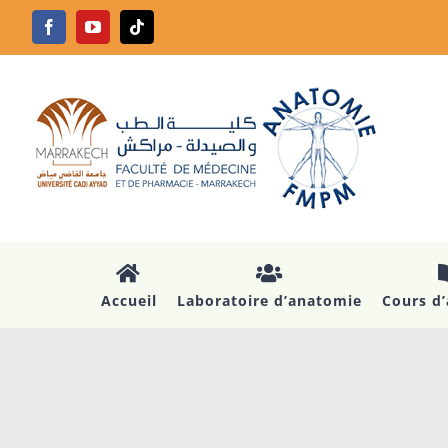
Passer
Facebook
YouTube
Tiktok
au
contenu
Accueil
Laboratoire d’anatomie
Cours d