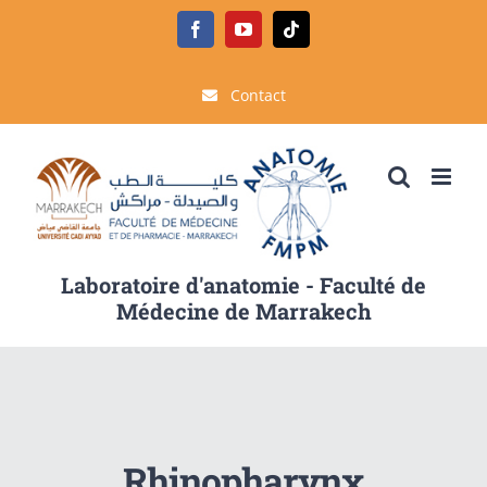
Passer
Facebook
YouTube
Tiktok
au
contenu
Contact
Laboratoire d'anatomie - Faculté de
Médecine de Marrakech
Rhinopharynx