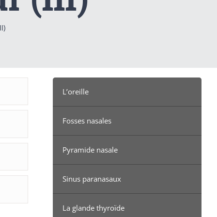
I)
L’oreille
Fosses nasales
Pyramide nasale
Sinus paranasaux
La glande thyroïde