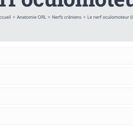
ccueil
Anatomie ORL
Nerfs crâniens
Le nerf oculomoteur (II