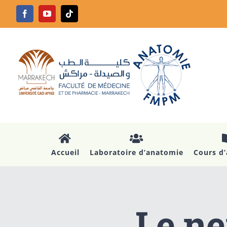
Passer
Facebook
YouTube
Tiktok
au
contenu
Accueil
Laboratoire d’anatomie
Cours d
Le ne