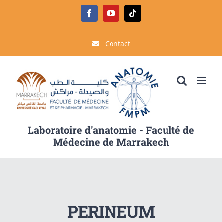
Passer
Facebook
YouTube
Tiktok
au
contenu
Contact
Laboratoire d'anatomie - Faculté de
Médecine de Marrakech
PERINEUM