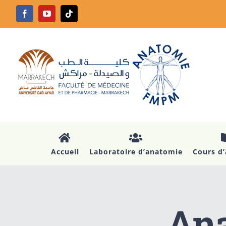
Passer
Facebook
YouTube
Tiktok
au
contenu
Accueil
Laboratoire d’anatomie
Cours d
Ana