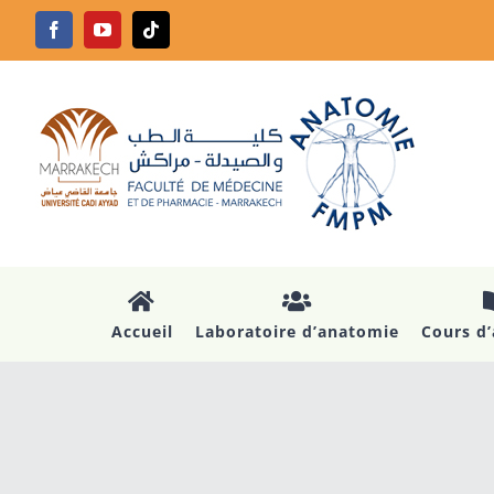
Passer
Facebook
YouTube
Tiktok
au
contenu
Accueil
Laboratoire d’anatomie
Cours d