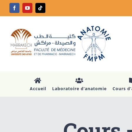
Passer
Facebook
YouTube
Tiktok
au
contenu
Accueil
Laboratoire d’anatomie
Cours d
Cours 