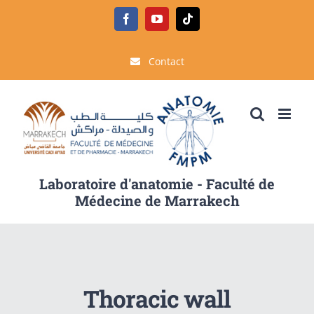
Passer
Facebook
YouTube
Tiktok
au
contenu
Contact
Laboratoire d'anatomie - Faculté de
Médecine de Marrakech
Thoracic wall