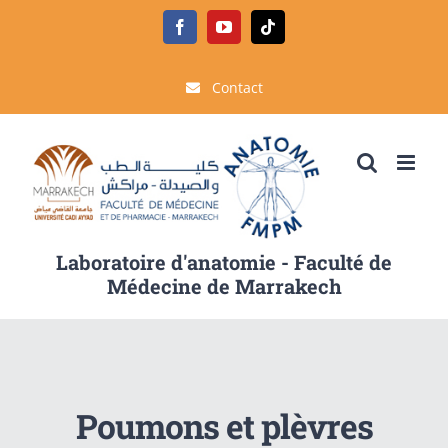
Passer
Facebook
YouTube
Tiktok
au
contenu
Contact
Laboratoire d'anatomie - Faculté de
Médecine de Marrakech
Poumons et plèvres