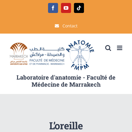
Passer
Facebook
YouTube
Tiktok
au
contenu
Contact
Laboratoire d'anatomie - Faculté de
Médecine de Marrakech
L’oreille