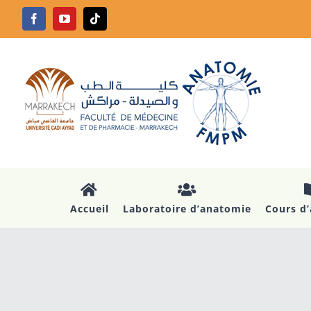
Passer
Facebook
YouTube
Tiktok
au
contenu
Accueil
Laboratoire d’anatomie
Cours d