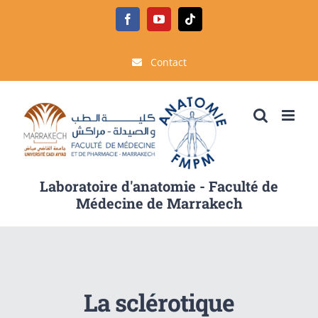
Passer
Facebook
YouTube
Tiktok
au
contenu
Contact
Laboratoire d'anatomie - Faculté de
Médecine de Marrakech
La sclérotique