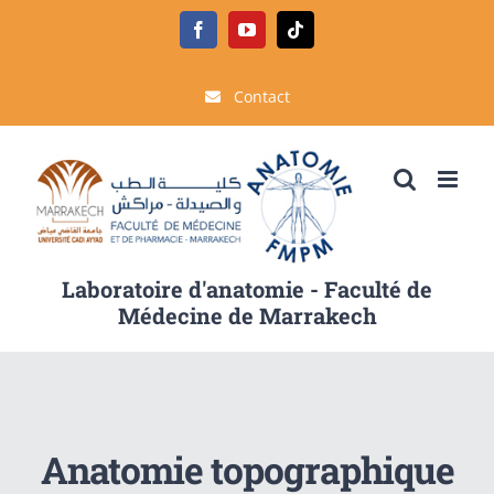
Passer
Facebook
YouTube
Tiktok
au
contenu
Contact
Laboratoire d'anatomie - Faculté de
Médecine de Marrakech
Anatomie topographique