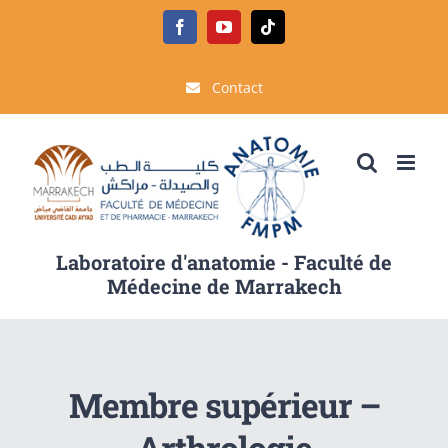
Passer
Facebook
YouTube
Tiktok
au
contenu
Contact
Laboratoire d'anatomie - Faculté de
Médecine de Marrakech
Membre supérieur –
Arthrologie