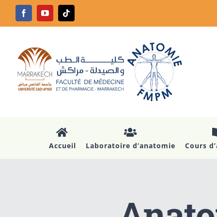
Passer
Facebook
YouTube
Tiktok
au
contenu
Accueil
Laboratoire d’anatomie
Cours d
Anato