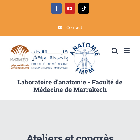
Passer
Facebook
YouTube
Tiktok
au
contenu
Contact
Laboratoire d'anatomie - Faculté de
Médecine de Marrakech
Ateliers et congrès