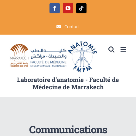
Passer
Facebook
YouTube
Tiktok
au
contenu
Contact
Laboratoire d'anatomie - Faculté de
Médecine de Marrakech
Communications