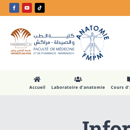
Passer
Facebook
YouTube
Tiktok
au
contenu
Accueil
Laboratoire d’anatomie
Cours d
Info